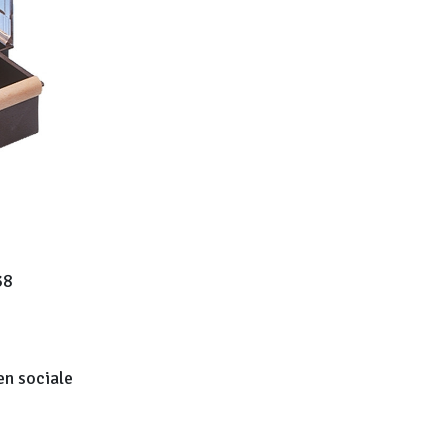
38
en sociale