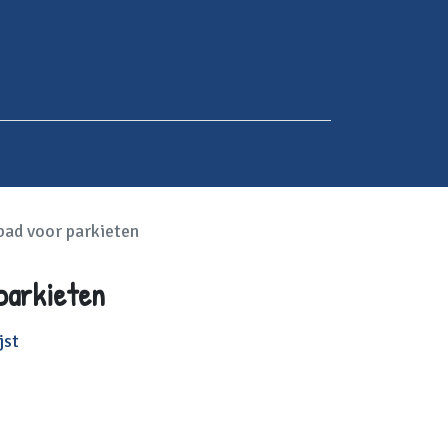
bad voor parkieten
 parkieten
jst