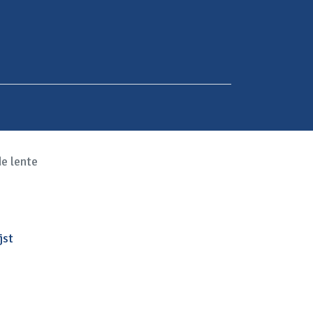
e lente
jst