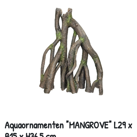
Aquaornamenten "MANGROVE" L29 x
B15 x H36,5 cm