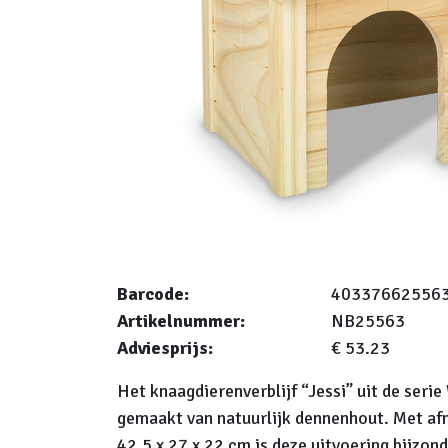
Barcode:
40337662556
Artikelnummer:
NB25563
Adviesprijs:
€ 53.23
Het knaagdierenverblijf “Jessi” uit de serie
gemaakt van natuurlijk dennenhout. Met af
42,5 x 27 x 22 cm is deze uitvoering bijzon