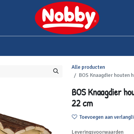
0
bshop
Over Nobby
Contact
Alle producten
BOS Knaagdier houten hu
BOS Knaagdier hou
22 cm
Toevoegen aan verlangli
Leveringsvoorwaarden