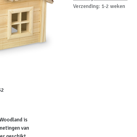
Verzending: 1-2 weken
32
 Woodland is
metingen van
der geschikt