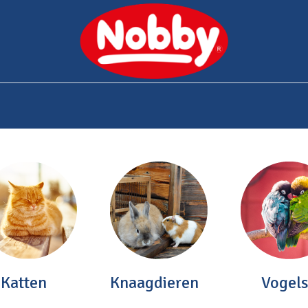
0
bshop
Over Nobby
Contact
Katten
Knaagdieren
Vogels